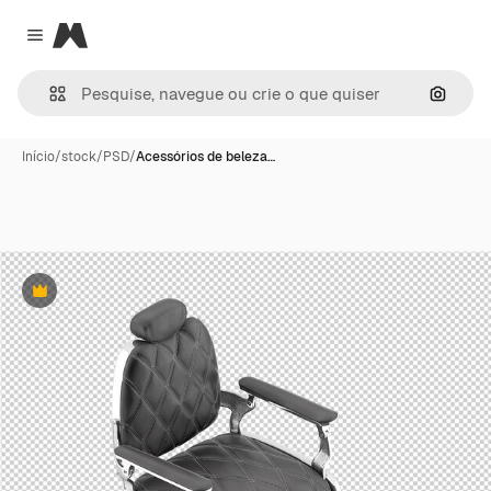
Magnific
Close menu
Pesqui
Início
/
stock
/
PSD
/
Acessórios de beleza…
Premium