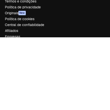
Termos e condições
Política de privacidade
Originais
New
Política de cookies
Central de confiabilidade
Afiliados
Empresas
Empresa
Preços
Sobre nós
Reviews
Emprego
Tendências de pesquisa
Blog
Eventos
Slidesgo
Vender conteúdo
Sala de imprensa