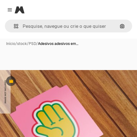
Magnific
Close menu
Pesqui
Início
/
stock
/
PSD
/
Adesivos adesivos em…
Premium