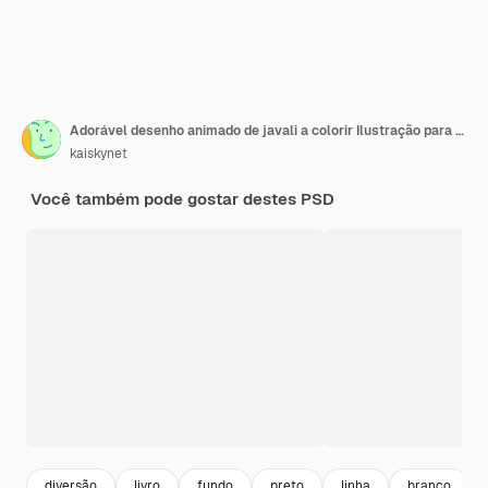
Adorável desenho animado de javali a colorir Ilustração para Crianças
kaiskynet
Você também pode gostar destes PSD
diversão
livro
fundo
preto
linha
branco