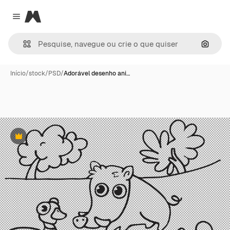
Magnific
Close menu
Pesqui
Início
/
stock
/
PSD
/
Adorável desenho ani…
Premium