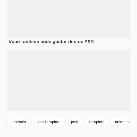
Você também pode gostar destes PSD
animais
post template
post
template
animais dom