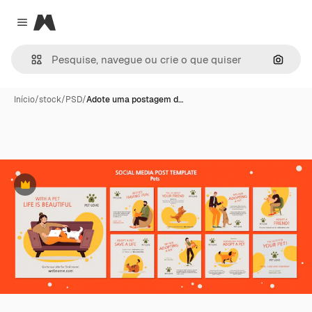
Magnific
Close menu
Pesqui
Início
/
stock
/
PSD
/
Adote uma postagem d…
Premium