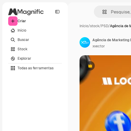
Criar
Início
/
stock
/
PSD
/
Agência de 
Início
Buscar
Agência de Marketing D
xvector
Stock
Explorar
Todas as ferramentas
Premium