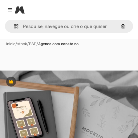
Magnific
Close menu
Pesqui
Início
/
stock
/
PSD
/
Agenda com caneta no…
Premium