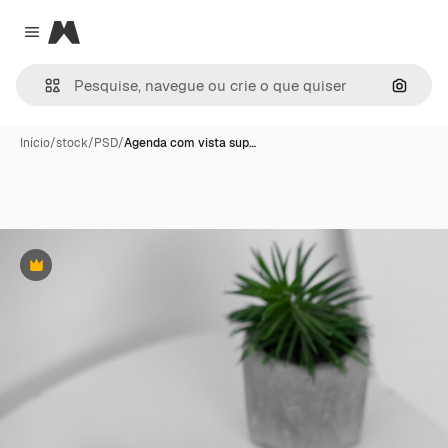
Magnific
Close menu
Pesqui
Início
/
stock
/
PSD
/
Agenda com vista sup…
Premium