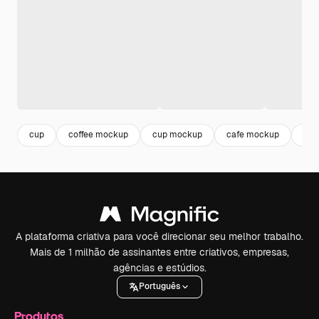
cup
coffee mockup
cup mockup
cafe mockup
can
A plataforma criativa para você direcionar seu melhor trabalho.
Mais de 1 milhão de assinantes entre criativos, empresas,
agências e estúdios.
Português
Produtos