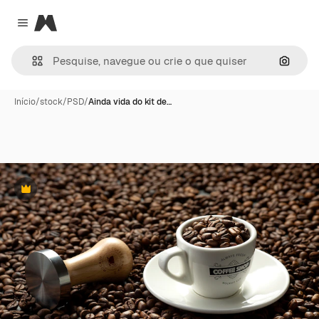
Magnific
Close menu
Pesqui
Início
/
stock
/
PSD
/
Ainda vida do kit de…
Premium