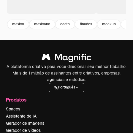
mexico
mexicano
death
finados
mockup
cult
A plataforma criativa para você direcionar seu melhor trabalho.
Mais de 1 milhão de assinantes entre criativos, empresas,
agências e estúdios.
Português
Produtos
Spaces
Assistente de IA
Gerador de imagens
Gerador de vídeos