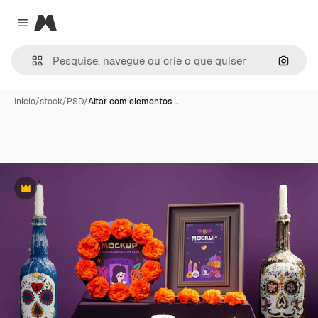
Magnific
Close menu
Pesqui
Início
/
stock
/
PSD
/
Altar com elementos …
Premium