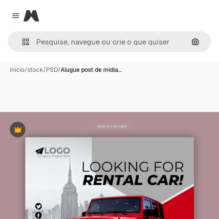
Magnific
Close menu
Pesqui
Início
/
stock
/
PSD
/
Alugue post de mídia…
Premium