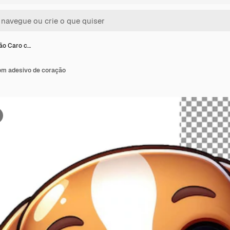
ão Caro c…
om adesivo de coração