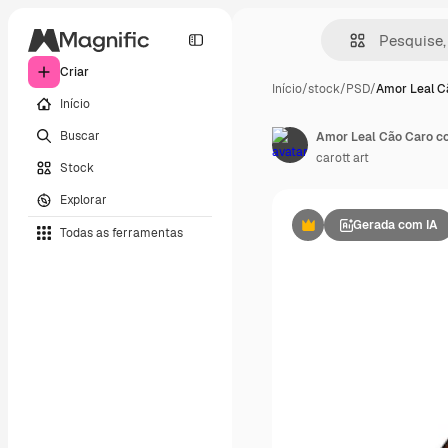
Criar
Início
/
stock
/
PSD
/
Amor Leal C
Início
Buscar
Amor Leal Cão Caro c
carott art
Stock
Explorar
Gerada com IA
Todas as ferramentas
Premium