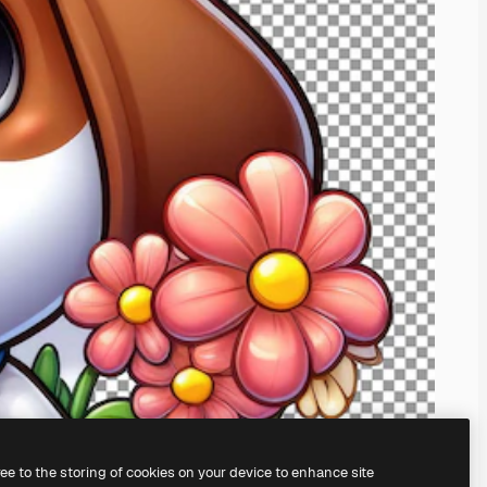
ree to the storing of cookies on your device to enhance site
nosso
gerador de imagens com IA.