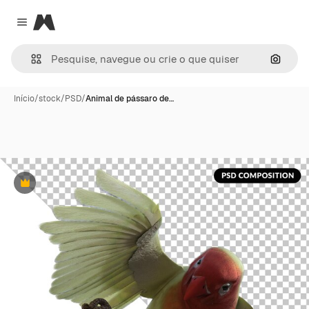
Magnific
Close menu
Pesqui
Início
/
stock
/
PSD
/
Animal de pássaro de…
Premium