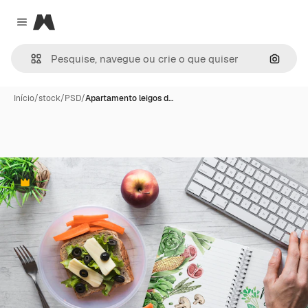
Magnific
Close menu
Pesqui
Início
/
stock
/
PSD
/
Apartamento leigos d…
Premium