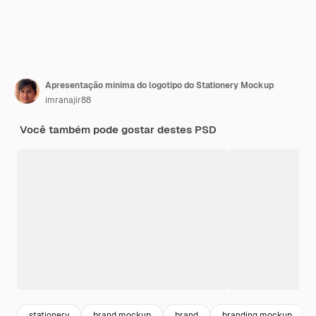
Apresentação mínima do logotipo do Stationery Mockup
imranajir88
Você também pode gostar destes PSD
stationery
brand mockup
brand
branding mockup