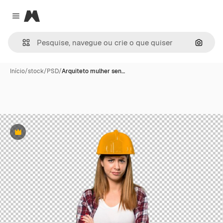
Magnific
Close menu
Pesqui
Início
/
stock
/
PSD
/
Arquiteto mulher sen…
Premium