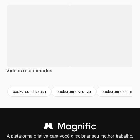
Vídeos relacionados
Premium
Premium
Premium
Premium
background splash
background grunge
background elements
A plataforma criativa para você direcionar seu melhor trabalho.