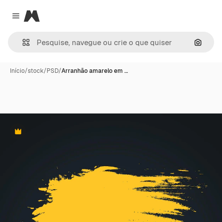
Magnific
Close menu
Pesqui
Início
/
stock
/
PSD
/
Arranhão amarelo em …
Premium