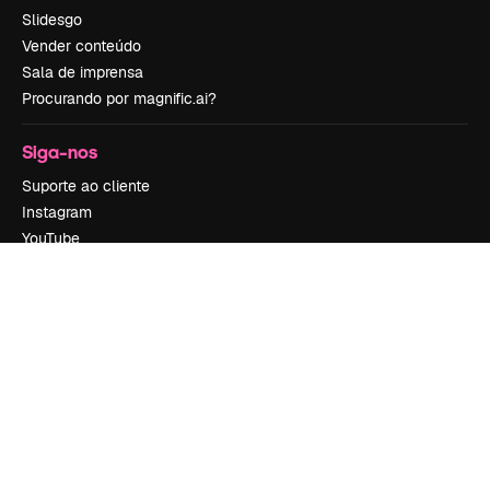
Slidesgo
Vender conteúdo
Sala de imprensa
Procurando por magnific.ai?
Siga-nos
Suporte ao cliente
Instagram
YouTube
LinkedIn
TikTok
Discord
X
Reddit
Copyright © 2010-
2026
Freepik Company S.L.U.
Todos os direitos
reservados
.