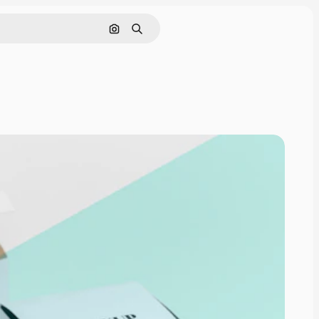
Pesquisar por imagem
Buscar