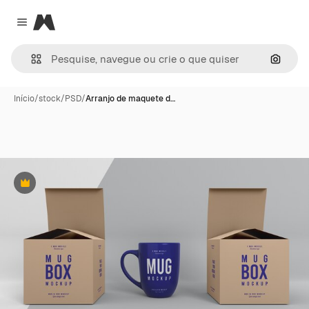
Magnific
Close menu
Pesqui
Início
/
stock
/
PSD
/
Arranjo de maquete d…
Premium