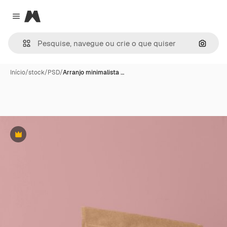
Magnific
Close menu
Pesqui
Início
/
stock
/
PSD
/
Arranjo minimalista …
Premium