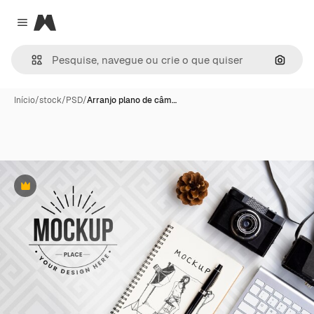
Magnific
Close menu
Pesqui
Início
/
stock
/
PSD
/
Arranjo plano de câm…
Premium