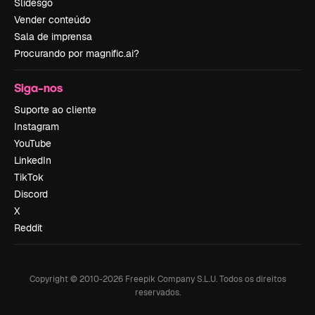
Slidesgo
Vender conteúdo
Sala de imprensa
Procurando por magnific.ai?
Siga-nos
Suporte ao cliente
Instagram
YouTube
LinkedIn
TikTok
Discord
X
Reddit
Copyright © 2010-
2026
Freepik Company S.L.U.
Todos os direitos
reservados
.