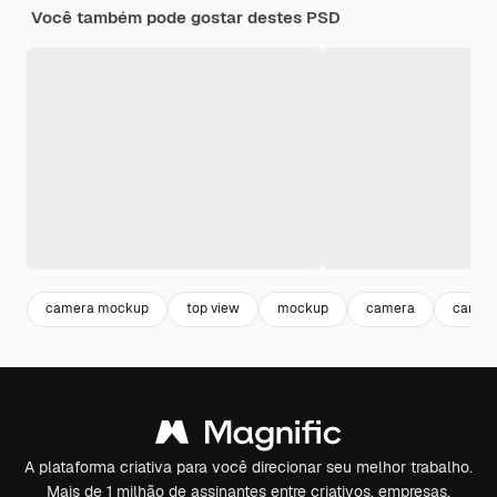
Você também pode gostar destes PSD
camera mockup
top view
mockup
camera
camera
A plataforma criativa para você direcionar seu melhor trabalho.
Mais de 1 milhão de assinantes entre criativos, empresas,