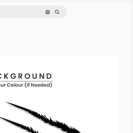
Pesquisar por imagem
Buscar