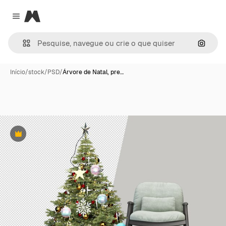
Magnific
Close menu
Pesqui
Início
/
stock
/
PSD
/
Árvore de Natal, pre…
Premium