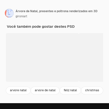
Árvore de Natal, presentes e poltrona renderizados em 3D
gironiart
Você também pode gostar destes PSD
arvore natal
arvore de natal
feliz natal
christmas
a