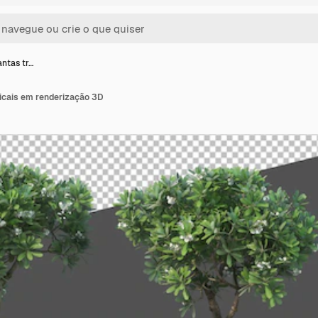
antas tr…
picais em renderização 3D