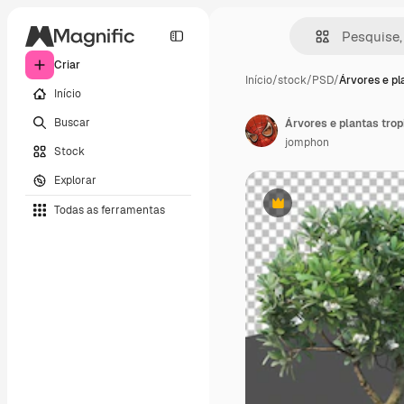
Criar
Início
/
stock
/
PSD
/
Árvores e pl
Início
Buscar
Árvores e plantas tro
jomphon
Stock
Explorar
Todas as ferramentas
Premium