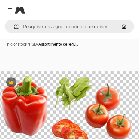
Magnific
Close menu
Pesqui
Início
/
stock
/
PSD
/
Assortimento de legu…
Premium