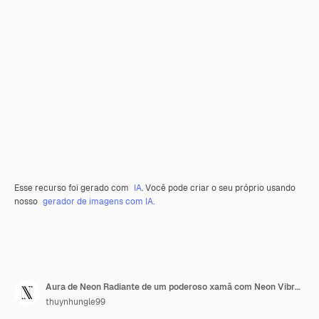
Esse recurso foi gerado com
IA
. Você pode criar o seu próprio usando
nosso
gerador de imagens com IA.
Aura de Neon Radiante de um poderoso xamã com Neon Vibrant Gre PNG Designs de Arte de Linha de Neon Criativos
thuynhungle99