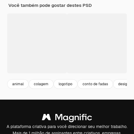
Você também pode gostar destes PSD
animal
colagem
logotipo
conto de fadas
design gr
A plataforma criativa para você direcionar seu melhor trabalho.
Mais de 1 milhão de assinantes entre criativos, empresas,