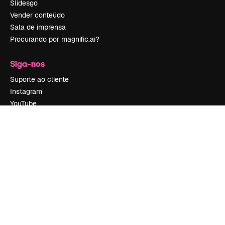
Slidesgo
Vender conteúdo
Sala de imprensa
Procurando por magnific.ai?
Siga-nos
Suporte ao cliente
Instagram
YouTube
LinkedIn
TikTok
Discord
X
Reddit
Copyright © 2010-
2026
Freepik Company S.L.U.
Todos os direitos
reservados
.