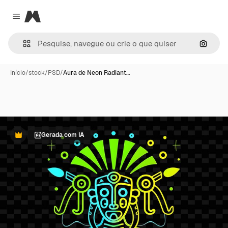
Magnific
Close menu
Pesqui
Início
/
stock
/
PSD
/
Aura de Neon Radiant…
Gerada com IA
Premium