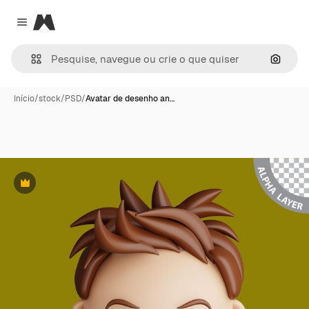
Magnific
Close menu
Pesqui
Início
/
stock
/
PSD
/
Avatar de desenho an…
Premium