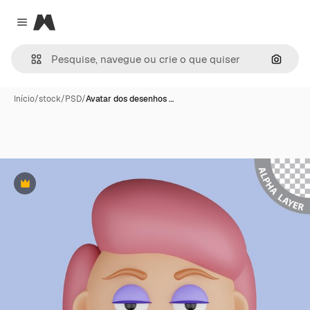
Magnific
Close menu
Pesqui
Início
/
stock
/
PSD
/
Avatar dos desenhos …
Premium