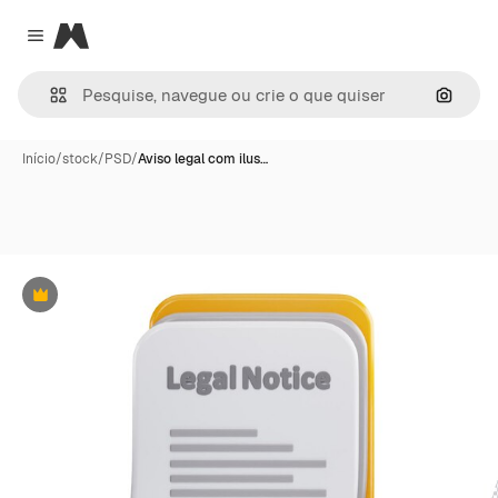
Magnific
Close menu
Pesqui
Início
/
stock
/
PSD
/
Aviso legal com ilus…
Premium