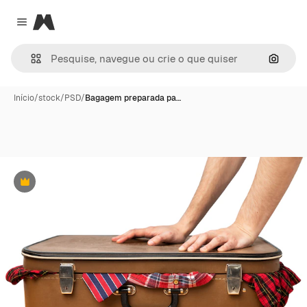
Magnific
Close menu
Pesqui
Início
/
stock
/
PSD
/
Bagagem preparada pa…
Premium