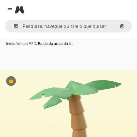
Magnific
Close menu
Pesqui
Início
/
stock
/
PSD
/
Balde de areia de il…
Premium