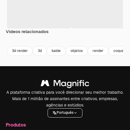
Vídeos relacionados
Premium
Premium
Premium
Premium
3d render
3d
balde
objetos
render
coqueiro
A plataforma criativa para você direcionar seu melhor trabalho.
Mais de 1 milhão de assinantes entre criativos, empresas,
agências e estúdios.
Português
Produtos