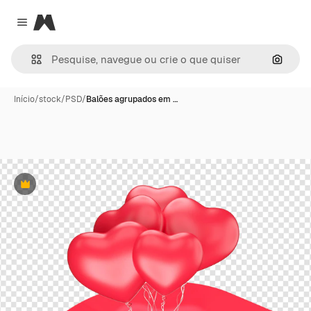
Magnific
Close menu
Pesqui
Início
/
stock
/
PSD
/
Balões agrupados em …
Premium