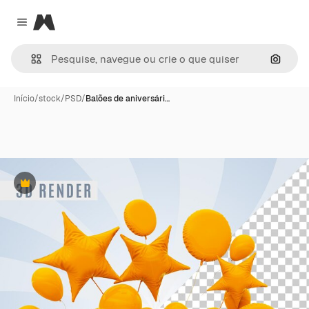
Magnific
Close menu
Pesqui
Início
/
stock
/
PSD
/
Balões de aniversári…
Premium