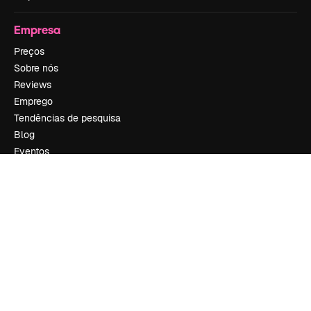
Empresa
Preços
Sobre nós
Reviews
Emprego
Tendências de pesquisa
Blog
Eventos
Slidesgo
Vender conteúdo
Sala de imprensa
Procurando por magnific.ai?
Siga-nos
Suporte ao cliente
Instagram
YouTube