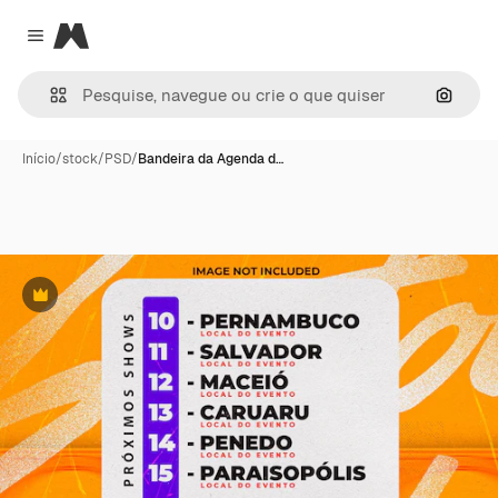
Magnific
Close menu
Pesqui
Início
/
stock
/
PSD
/
Bandeira da Agenda d…
Premium