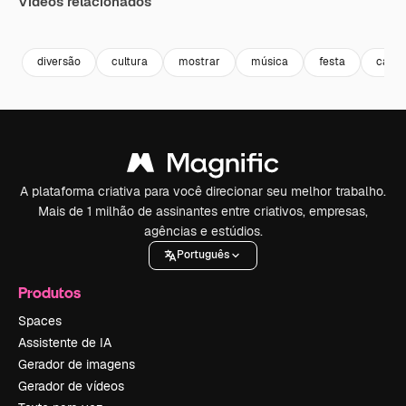
Vídeos relacionados
Premium
Premium
Premium
Premium
diversão
cultura
mostrar
música
festa
carna
A plataforma criativa para você direcionar seu melhor trabalho.
Mais de 1 milhão de assinantes entre criativos, empresas,
agências e estúdios.
Português
Produtos
Spaces
Assistente de IA
Gerador de imagens
Gerador de vídeos