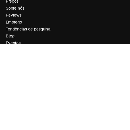
Preços
Sobre nós
Reviews
Emprego
Tendências de pesquisa
Blog
Eventos
Slidesgo
Vender conteúdo
Sala de imprensa
Procurando por magnific.ai?
Siga-nos
Suporte ao cliente
Instagram
YouTube
LinkedIn
TikTok
Discord