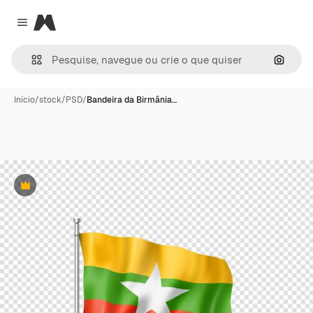
Magnific
Close menu
Pesqui
Início
/
stock
/
PSD
/
Bandeira da Birmânia…
Premium