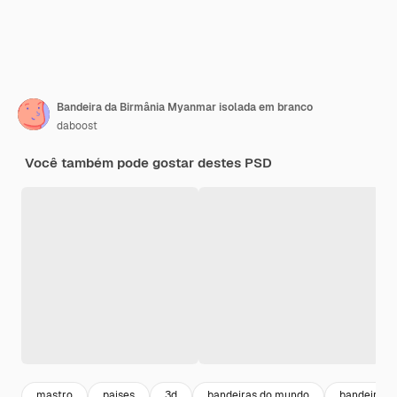
Bandeira da Birmânia Myanmar isolada em branco
daboost
Você também pode gostar destes PSD
mastro
paises
3d
bandeiras do mundo
bandeira n