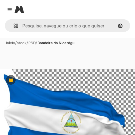
Magnific
Close menu
Pesqui
Início
/
stock
/
PSD
/
Bandeira da Nicarágu…
Premium