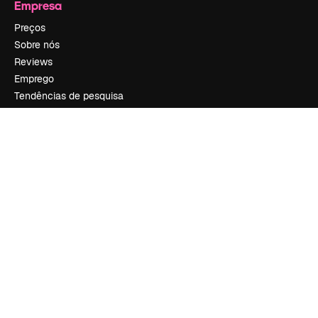
Empresa
Preços
Sobre nós
Reviews
Emprego
Tendências de pesquisa
Blog
Eventos
Slidesgo
Vender conteúdo
Sala de imprensa
Procurando por magnific.ai?
Siga-nos
Suporte ao cliente
Instagram
YouTube
LinkedIn