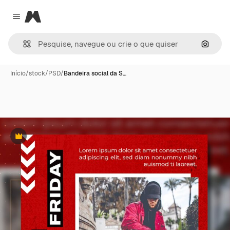
Magnific
Close menu
Pesqui
Início
/
stock
/
PSD
/
Bandeira social da S…
Premium