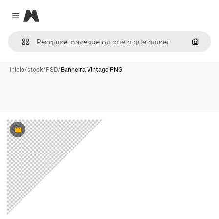
Magnific
Close menu
Pesqui
Início
/
stock
/
PSD
/
Banheira Vintage PNG
Premium