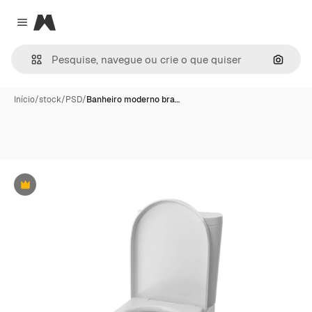
Magnific
Close menu
Pesqui
Início
/
stock
/
PSD
/
Banheiro moderno bra…
Premium