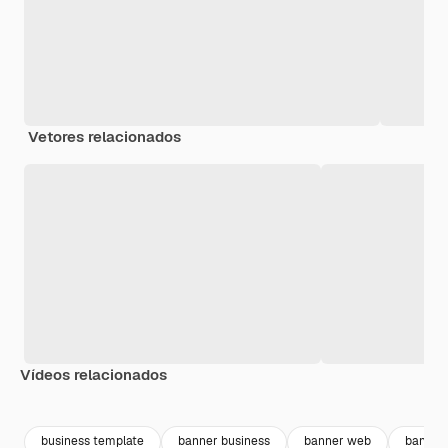
Vetores relacionados
Vídeos relacionados
Premium
Premium
Premium
Premium
business template
banner business
banner web
banner 