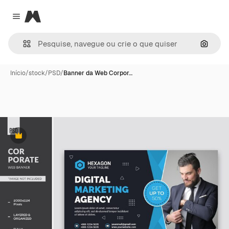
Magnific
Close menu
Pesqui
Início
/
stock
/
PSD
/
Banner da Web Corpor…
Premium