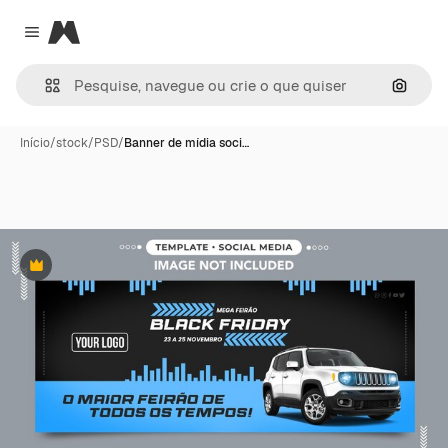
Magnific
Close menu
Pesqui
Início
/
stock
/
PSD
/
Banner de mídia soci…
Premium