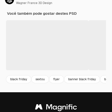
Wagner France 3D Design
Você também pode gostar destes PSD
black friday
sextou
flyer
banner black friday
banne