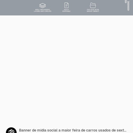
Banner de mídia social a maior feira de carros usados de sexta-feira negra