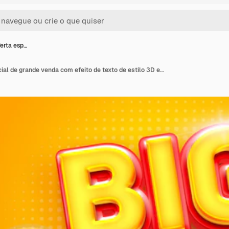
erta esp…
Banner de oferta especial de grande venda com efeito de texto de estilo 3D editável de texto personalizado