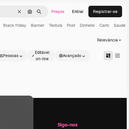
Preços
Entrar
Registrar-se
Limpar
Pesquisar por imagem
Buscar
Black friday
Banner
Textura
Post
Dinheiro
Carro
Saude
Relevância
Editável
Pessoas
Avançado
on-line
Empresa
Siga-nos