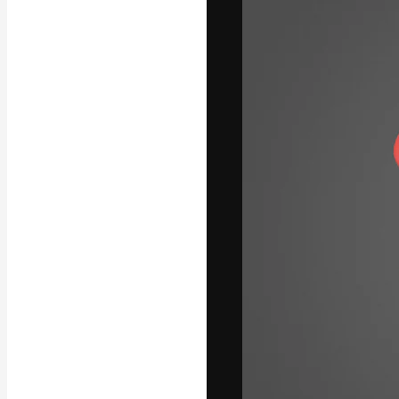
A plataforma cr
seu melhor trab
assinantes entr
agências e estú
Português
Copyright © 2010