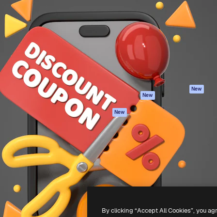
iativa para você direcionar
Spaces
Academy
alho. Mais de 1 milhão de
Assistente de IA
Documentação
e criativos, empresas,
Gerador de
Atendimento
dios.
imagens
Termos e
Gerador de vídeos
condições
Texto para voz
Política de
privacidade
Conteúdo de stock
Originais
MCP para
New
New
Claude/ChatGPT
Política de cooki
Agentes
Central de
New
confiabilidade
API
Afiliados
App móvel
Empresas
Todas as
ferramentas
-
2026
Freepik Company S.L.U.
Todos os direitos reservados
.
By clicking “Accept All Cookies”, you ag