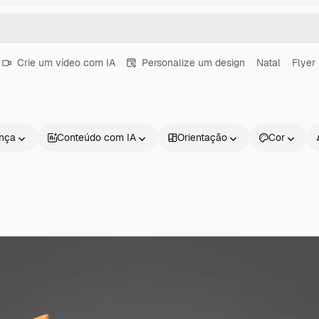
Crie um vídeo com IA
Personalize um design
Natal
Flyer
ença
Conteúdo com IA
Orientação
Cor
Produtos
Começar