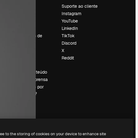
Preços
Suporte ao cliente
Sobre nós
Instagram
Reviews
YouTube
Emprego
LinkedIn
Tendências de
TikTok
pesquisa
Discord
Blog
X
Eventos
Reddit
es
Slidesgo
Vender conteúdo
Sala de imprensa
Procurando por
magnific.ai?
ree to the storing of cookies on your device to enhance site