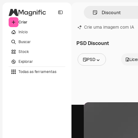
Criar
Crie uma imagem com IA
Início
Buscar
PSD Discount
Stock
PSD
Lic
Explorar
Todas as imagens
Todas as ferramentas
Vetores
Ilustrações
Fotos
PSD
Modelos
Mockups
Vídeos
Clipes de vídeo
Animações
Modelos de vídeos
Ícones
Modelos 3D
Fontes