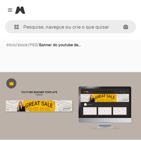
Magnific
Close menu
Pesqui
Início
/
stock
/
PSD
/
Banner do youtube de…
Premium