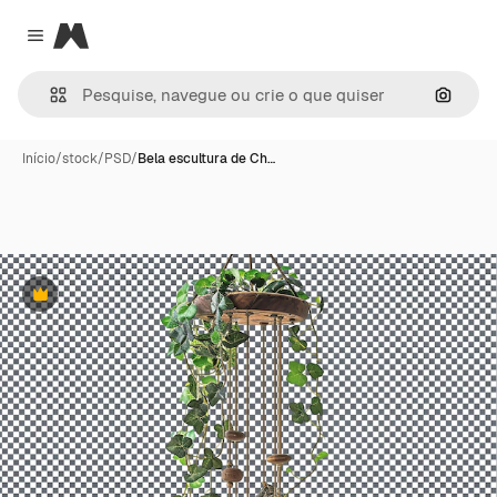
Magnific
Close menu
Pesqui
Início
/
stock
/
PSD
/
Bela escultura de Ch…
Premium