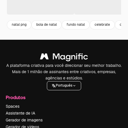
natal png
bola de natal
fundo natal
celebrate
cele
A plataforma criativa para você direcionar seu melhor trabalho.
Mais de 1 milhão de assinantes entre criativos, empresas,
agências e estúdios.
Português
Produtos
Spaces
Assistente de IA
Gerador de imagens
Gerador de vídeos