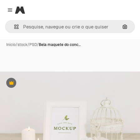
Magnific
Close menu
Pesqui
Início
/
stock
/
PSD
/
Bela maquete do conc…
Premium