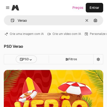
Magnific
Preços
Entrar
Close menu
Limpar
Pesqui
Crie uma imagem com IA
Crie um vídeo com IA
Personalize
PSD Verao
PSD
Filtros