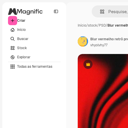
Criar
Início
/
stock
/
PSD
/
Blur vermelh
Início
Buscar
vhyolvhy77
Stock
Explorar
Todas as ferramentas
Premium