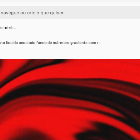
o retrô …
Blur vermelho retrô preto líquido ondulado fundo de mármore gradiente com ruído liquefeito textura granulada