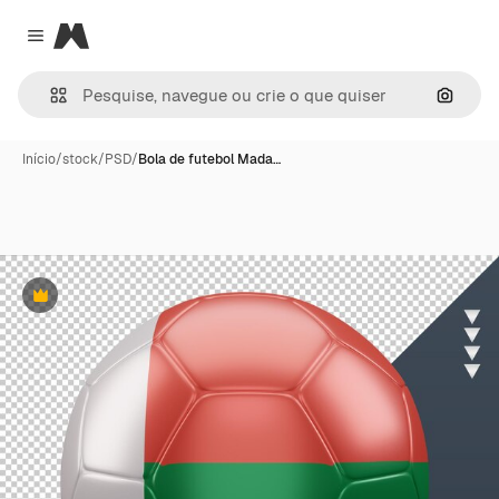
Magnific
Close menu
Pesqui
Início
/
stock
/
PSD
/
Bola de futebol Mada…
Premium