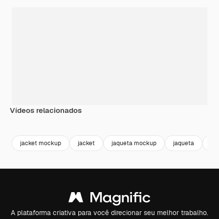
Vídeos relacionados
Premium
Premium
Gerado por IA
Premium
Premium
jacket mockup
jacket
jaqueta mockup
jaqueta
co
A plataforma criativa para você direcionar seu melhor trabalho.