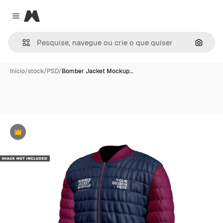
Magnific
Close menu
Pesqui
Início
/
stock
/
PSD
/
Bomber Jacket Mockup…
Premium