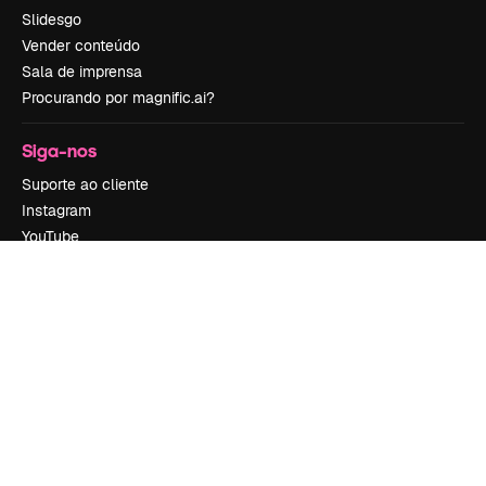
Slidesgo
Vender conteúdo
Sala de imprensa
Procurando por magnific.ai?
Siga-nos
Suporte ao cliente
Instagram
YouTube
LinkedIn
TikTok
Discord
X
Reddit
Copyright © 2010-
2026
Freepik Company S.L.U.
Todos os direitos
reservados
.