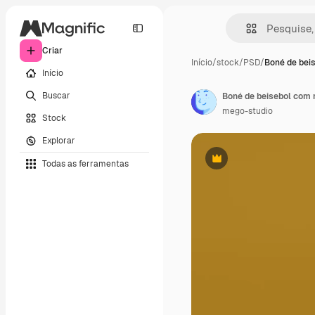
Criar
Início
/
stock
/
PSD
/
Boné de bei
Início
Buscar
Boné de beisebol com
mego-studio
Stock
Explorar
Todas as ferramentas
Premium